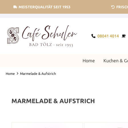
springen
Zur Hauptnavigation springen
MEISTERQUALITÄT SEIT 1953
FRISC
08041 4014
Home
Kuchen & G
Home
Marmelade & Aufstrich
MARMELADE & AUFSTRICH