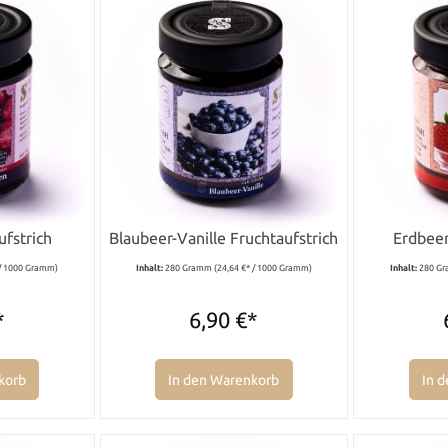
ufstrich
Blaubeer-Vanille Fruchtaufstrich
Erdbeer
 / 1000 Gramm)
Inhalt:
280 Gramm
(24,64 €* / 1000 Gramm)
Inhalt:
280 G
*
6,90 €*
korb
In den Warenkorb
In 