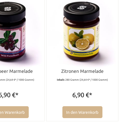
lbeer Marmelade
Zitronen Marmelade
ramm
(24,64 €* / 1000 Gramm)
Inhalt:
280 Gramm
(24,64 €* / 1000 Gramm)
6,90 €*
6,90 €*
den Warenkorb
In den Warenkorb