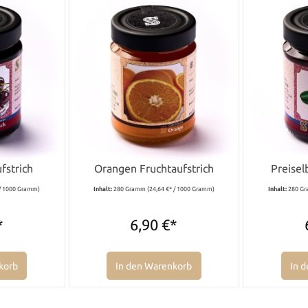
fstrich
Orangen Fruchtaufstrich
Preise
 / 1000 Gramm)
Inhalt:
280 Gramm
(24,64 €* / 1000 Gramm)
Inhalt:
280 G
*
6,90 €*
korb
In den Warenkorb
In 