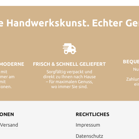
e Handwerkskunst. Echter Ge
BEQU
T MODERNE
FRISCH & SCHNELL GELIEFERT
Nu
 mit
Sorgfältig verpackt und
mmer am
direkt zu Ihnen nach Hause
Zahlu
 mit
– für maximalen Genuss,
ei
ionen.
wo immer Sie sind.
IONEN
RECHTLICHES
 Versand
Impressum
Datenschutz