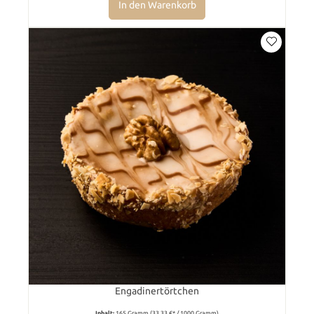
In den Warenkorb
Engadinertörtchen
Inhalt:
165 Gramm
(33,33 €* / 1000 Gramm)